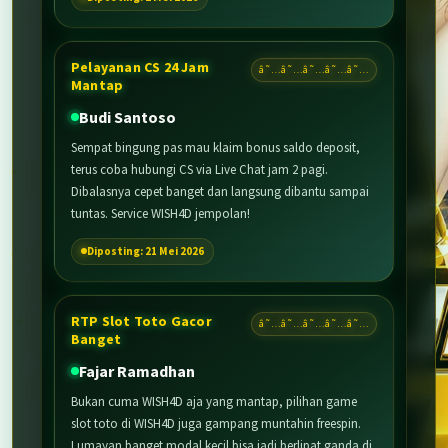
Pelayanan CS 24 Jam
â˜…â˜…â˜…â˜…â˜…
Mantap
Budi Santoso
Sempat bingung pas mau klaim bonus saldo deposit,
terus coba hubungi CS via Live Chat jam 2 pagi.
Dibalasnya cepet banget dan langsung dibantu sampai
tuntas. Service WISH4D jempolan!
Diposting: 21 Mei 2026
RTP Slot Toto Gacor
â˜…â˜…â˜…â˜…â˜…
Banget
Fajar Ramadhan
Bukan cuma WISH4D aja yang mantap, pilihan game
slot toto di WISH4D juga gampang muntahin freespin.
Lumayan banget modal kecil bisa jadi berlipat ganda di