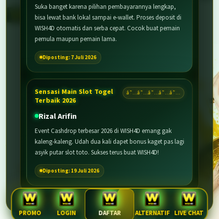
Suka banget karena pilihan pembayarannya lengkap,
bisa lewat bank lokal sampai e-wallet. Proses deposit di
WISH4D otomatis dan serba cepat. Cocok buat pemain
pemula maupun pemain lama.
Diposting: 7 Juli 2026
Sensasi Main Slot Togel
â˜…â˜…â˜…â˜…â˜…
Terbaik 2026
Rizal Arifin
Event Cashdrop terbesar 2026 di WISH4D emang gak
kaleng-kaleng. Udah dua kali dapet bonus kaget pas lagi
asyik putar slot toto. Sukses terus buat WISH4D!
Diposting: 19 Juli 2026
PROMO
LOGIN
DAFTAR
ALTERNATIF
LIVE CHAT