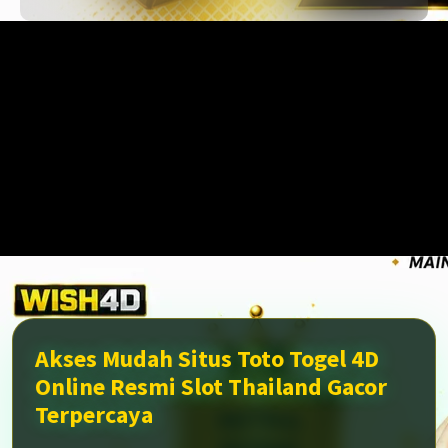
WISH4D merupakan link situs togel online 4d yang
sudah mengantongi lisensi resmi dari agency togel
online dunia, Dengan dilengkapi sistem engine toto
slot thailand gacor yang siap memberikan
kemenangan maxwin terbesar yang tidak bisa
dilupakan selama bermain.
Show More â†’
Akses Mudah Situs Toto Togel 4D
Online Resmi Slot Thailand Gacor
Terpercaya