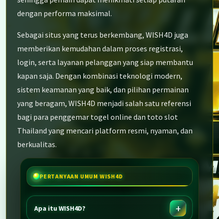
dengan performa maksimal.
Sebagai situs yang terus berkembang, WISH4D juga
memberikan kemudahan dalam proses registrasi,
login, serta layanan pelanggan yang siap membantu
kapan saja. Dengan kombinasi teknologi modern,
sistem keamanan yang baik, dan pilihan permainan
yang beragam, WISH4D menjadi salah satu referensi
bagi para penggemar togel online dan toto slot
Thailand yang mencari platform resmi, nyaman, dan
berkualitas.
PERTANYAAN UMUM WISH4D
Apa itu WISH4D?