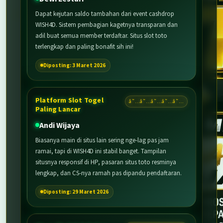
Dapat kejutan saldo tambahan dari event cashdrop
WISH4D. Sistem pembagian kagetnya transparan dan
adil buat semua member terdaftar. Situs slot toto
terlengkap dan paling bonafit sih ini!
Diposting: 3 Maret 2026
Platform Slot Togel
â˜…â˜…â˜…â˜…â˜…
Paling Lancar
Andi Wijaya
Biasanya main di situs lain sering nge-lag pas jam
ramai, tapi di WISH4D ini stabil banget. Tampilan
situsnya responsif di HP, pasaran situs toto resminya
lengkap, dan CS-nya ramah pas dipandu pendaftaran.
Diposting: 29 Maret 2026