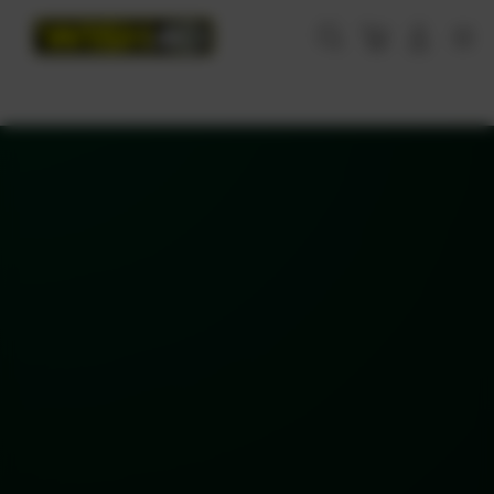
Skip
to
Cari
Troli
Login
Navigation
content