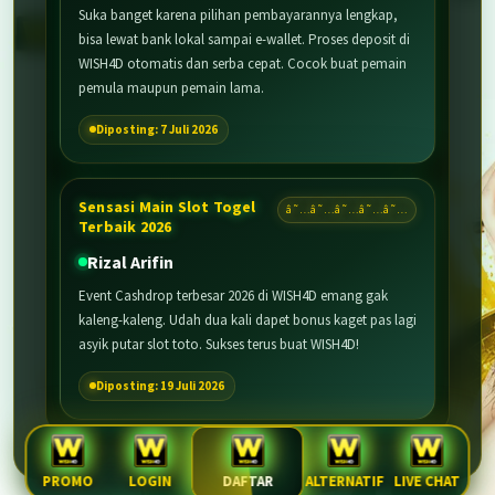
Suka banget karena pilihan pembayarannya lengkap,
bisa lewat bank lokal sampai e-wallet. Proses deposit di
WISH4D otomatis dan serba cepat. Cocok buat pemain
pemula maupun pemain lama.
Diposting: 7 Juli 2026
Sensasi Main Slot Togel
â˜…â˜…â˜…â˜…â˜…
Terbaik 2026
Rizal Arifin
Event Cashdrop terbesar 2026 di WISH4D emang gak
kaleng-kaleng. Udah dua kali dapet bonus kaget pas lagi
asyik putar slot toto. Sukses terus buat WISH4D!
Diposting: 19 Juli 2026
PROMO
LOGIN
DAFTAR
ALTERNATIF
LIVE CHAT