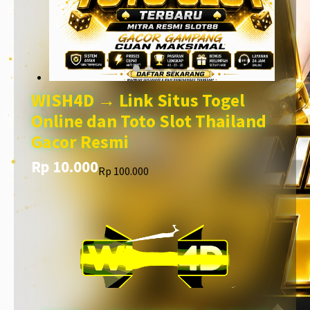
WISH4D → Link Situs Togel
Online dan Toto Slot Thailand
Gacor Resmi
Rp 10.000
Translation
Translation
Rp 100.000
missing:
missing:
en.products.general.regular_price
en.products.general.sale_price