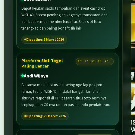
Dapat kejutan saldo tambahan dari event cashdrop
WISH4D. Sistem pembagian kagetnya transparan dan
adil buat semua member terdaftar. Situs slot toto
terlengkap dan paling bonafit sih ini!
Diposting: 3 Maret 2026
Platform Slot Togel
â˜…â˜…â˜…â˜…â˜…
Paling Lancar
Andi Wijaya
Biasanya main di situs lain sering nge-lag pas jam
ramai, tapi di WISH4D ini stabil banget. Tampilan
situsnya responsif di HP, pasaran situs toto resminya
lengkap, dan CS-nya ramah pas dipandu pendaftaran.
Diposting: 29 Maret 2026