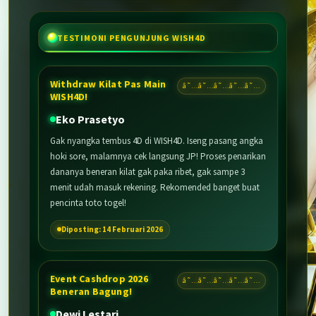
TESTIMONI PENGUNJUNG WISH4D
Withdraw Kilat Pas Main
â˜…â˜…â˜…â˜…â˜…
WISH4D!
Eko Prasetyo
Gak nyangka tembus 4D di WISH4D. Iseng pasang angka
hoki sore, malamnya cek langsung JP! Proses penarikan
dananya beneran kilat gak paka ribet, gak sampe 3
menit udah masuk rekening. Rekomended banget buat
pencinta toto togel!
Diposting: 14 Februari 2026
Event Cashdrop 2026
â˜…â˜…â˜…â˜…â˜…
Beneran Bagung!
Dewi Lestari