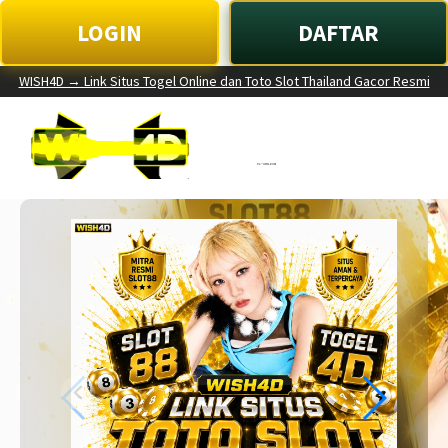
LOGIN
DAFTAR
WISH4D → Link Situs Togel Online dan Toto Slot Thailand Gacor Resmi