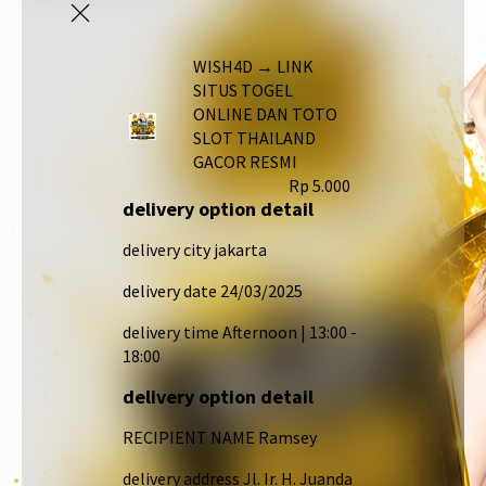
WISH4D → LINK
SITUS TOGEL
ONLINE DAN TOTO
SLOT THAILAND
GACOR RESMI
Rp 5.000
delivery option detail
delivery city
jakarta
delivery date
24/03/2025
delivery time
Afternoon | 13:00 -
18:00
delivery option detail
RECIPIENT NAME
Ramsey
delivery address
Jl. Ir. H. Juanda