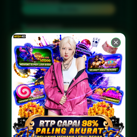
Minimal Deposit
Rp 10ribu
Layanan Support
24/7
Platform
Multi-Device
PENAWARAN SPESIAL
CASHBACK MINGGUAN
Promo Berlaku Setiap Hari
Proses Klaim Bonus Mudah & Cepat