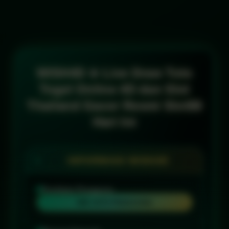
WISH4D ✈️ Live Draw Toto
Togel Online 4D dan Slot
Thailand Gacor Resmi Slot88
Hari Ini
INFORMASI WISH4D
Penilaian Pengguna
888 JUTA PENGGUNA