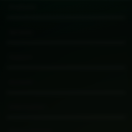
Products
Buka
Services
Buka
Support
Buka
Account
Buka
Information
Buka
About WISH4D