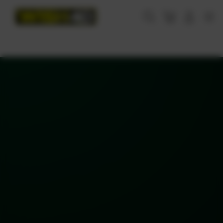
Skip
to
Cari
Troli
Login
Navigation
content