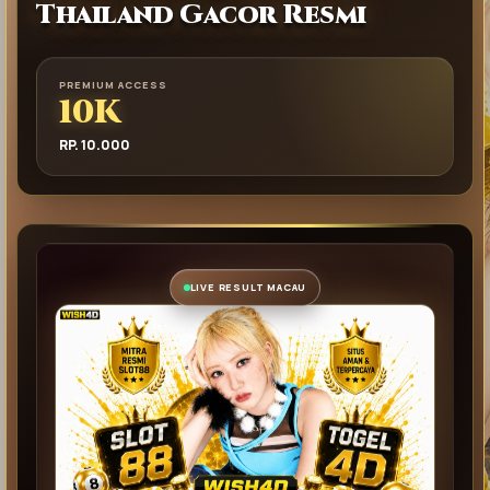
Thailand Gacor Resmi
PREMIUM ACCESS
10K
RP. 10.000
LIVE RESULT MACAU