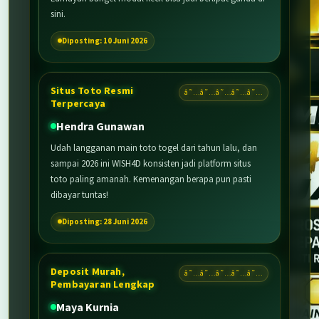
sini.
Diposting: 10 Juni 2026
Situs Toto Resmi
â˜…â˜…â˜…â˜…â˜…
Terpercaya
Hendra Gunawan
Udah langganan main toto togel dari tahun lalu, dan
sampai 2026 ini WISH4D konsisten jadi platform situs
toto paling amanah. Kemenangan berapa pun pasti
dibayar tuntas!
Diposting: 28 Juni 2026
Deposit Murah,
â˜…â˜…â˜…â˜…â˜…
Pembayaran Lengkap
Maya Kurnia