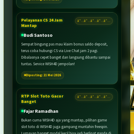
Pelayanan CS 24 Jam
â˜…â˜…â˜…â˜…â˜…
Mantap
Budi Santoso
Sempat bingung pas mau klaim bonus saldo deposit,
terus coba hubungi CS via Live Chat jam 2 pagi.
Dibalasnya cepet banget dan langsung dibantu sampai
tuntas. Service WISH4D jempolan!
Diposting: 21 Mei 2026
RTP Slot Toto Gacor
â˜…â˜…â˜…â˜…â˜…
Banget
Fajar Ramadhan
Bukan cuma WISH4D aja yang mantap, pilihan game
slot toto di WISH4D juga gampang muntahin freespin.
Lumayan banget modal kecil bisa jadi berlipat ganda di