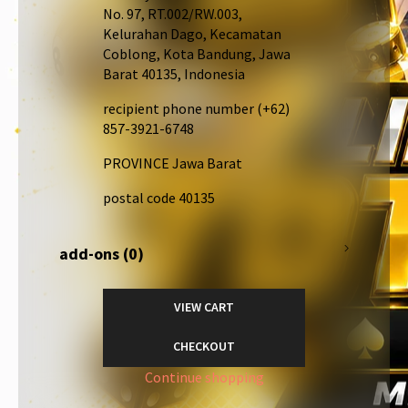
No. 97, RT.002/RW.003,
Kelurahan Dago, Kecamatan
Coblong, Kota Bandung, Jawa
Barat 40135, Indonesia
recipient phone number
(+62)
857-3921-6748
PROVINCE
Jawa Barat
postal code
40135
add-ons (0)
VIEW CART
CHECKOUT
Continue shopping