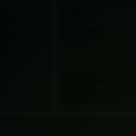
mber
Fitur Akses
un Baru
Fitur Pemula
word
Aturan & Kebijakan
ransaksi
Kontak Resmi
ikasi
About WISH4D
IP
Tentang WISH4D
Kenapa Pilih WISH4D
Partner & Affiliate
Brand & Identitas