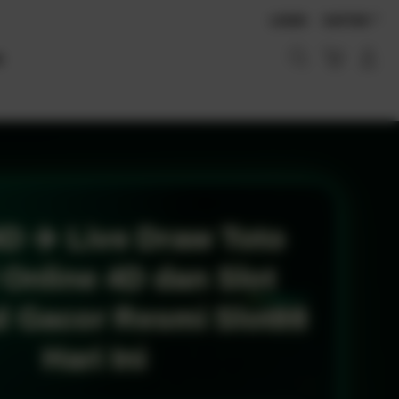
LOGIN
DAFTAR
Cari
Troli
Login/Sign-Up
R
Cari
 ✈️ Live Draw Toto
 Online 4D dan Slot
d Gacor Resmi Slot88
Hari Ini