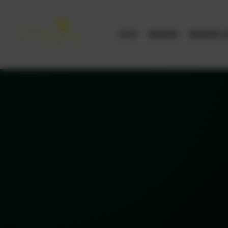
Skip
to
content
SLOT
WISH4D
WISH4D L