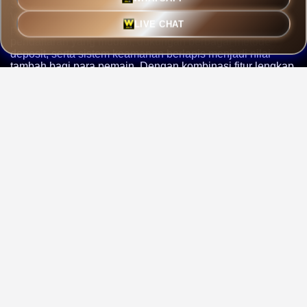
Selain menyediakan koleksi permainan yang lengkap,
WISH4D
juga menghadirkan layanan pelanggan
LIVE CHAT
profesional yang siap membantu selama 24 jam. Proses
pendaftaran yang mudah, dukungan berbagai metode
deposit, serta sistem keamanan berlapis menjadi nilai
tambah bagi para pemain. Dengan kombinasi fitur lengkap,
performa server yang optimal, dan pembaruan permainan
secara berkala, WISH4D menjadi pilihan bagi pencinta
togel online 4D dan toto slot Thailand yang menginginkan
pengalaman bermain yang praktis, aman, dan menghibur.
FAQ CENTER
FAQ WISH4D → Link Situs Togel
Online dan Toto Slot Thailand Gacor
Resmi
Temukan berbagai informasi penting mengenai WISH4D,
mulai dari cara mendaftar akun, pilihan pasaran togel
online 4D, permainan toto slot Thailand, metode deposit,