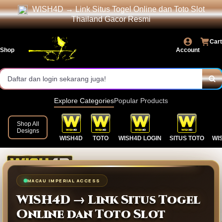
WISH4D → Link Situs Togel Online dan Toto Slot
Thailand Gacor Resmi
Pasaran lengkap & result resmi.
Bonus menarik setiap hari!
Cart
Shop
Account
Daftar dan login sekarang juga!
Explore Categories
Popular Products
Shop All
Designs
WISH4D
TOTO
WISH4D LOGIN
SITUS TOTO
WI
MACAU IMPERIAL ACCESS
WISH4D → Link Situs Togel
Online dan Toto Slot