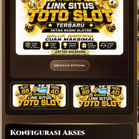
WISH4D OFFICIAL
Konfigurasi Akses