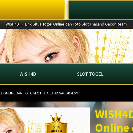
WISH4D → Link Situs Togel Online dan Toto Slot Thailand Gacor Resmi
WISH4D
SLOT TOGEL
EL ONLINE DAN TOTO SLOT THAILAND GACOR RESMI
WISH4D
Online 