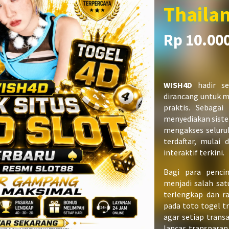
Thaila
Rp 10.00
Translation
Translation
missing:
missing:
en.products.genera
en.products.genera
WISH4D
hadir se
dirancang untuk 
praktis. Sebagai
menyediakan sist
mengakses seluruh
terdaftar, mulai 
interaktif terkini.
Bagi para penci
menjadi salah sa
terlengkap dan r
pada toto togel tr
agar setiap trans
lancar, transparan