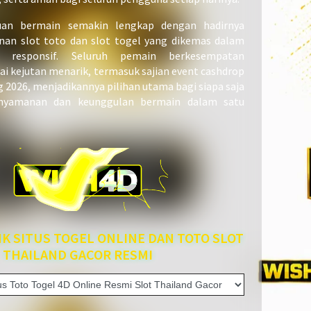
ruan bermain semakin lengkap dengan hadirnya
nan slot toto dan slot togel yang dikemas dalam
 responsif. Seluruh pemain berkesempatan
i kejutan menarik, termasuk sajian event cashdrop
 2026, menjadikannya pilihan utama bagi siapa saja
nyamanan dan keunggulan bermain dalam satu
K SITUS TOGEL ONLINE DAN TOTO SLOT
THAILAND GACOR RESMI