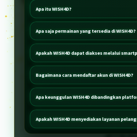
Apa itu WISH4D?
Apa saja permainan yang tersedia di WISH4D?
Apakah WISH4D dapat diakses melalui smart
Bagaimana cara mendaftar akun di WISH4D?
Apa keunggulan WISH4D dibandingkan platfo
Apakah WISH4D menyediakan layanan pelan