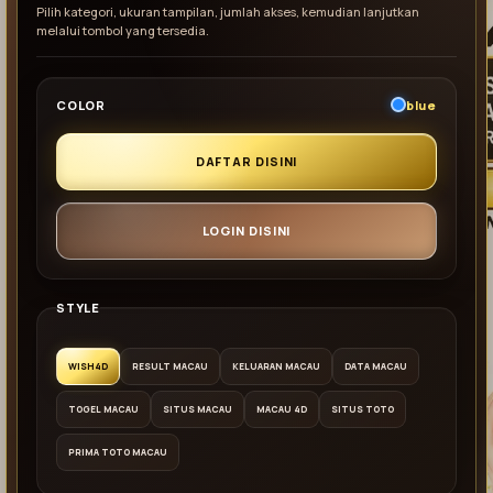
Pilih kategori, ukuran tampilan, jumlah akses, kemudian lanjutkan
melalui tombol yang tersedia.
COLOR
blue
DAFTAR DISINI
LOGIN DISINI
STYLE
WISH4D
RESULT MACAU
KELUARAN MACAU
DATA MACAU
TOGEL MACAU
SITUS MACAU
MACAU 4D
SITUS TOTO
PRIMA TOTO MACAU