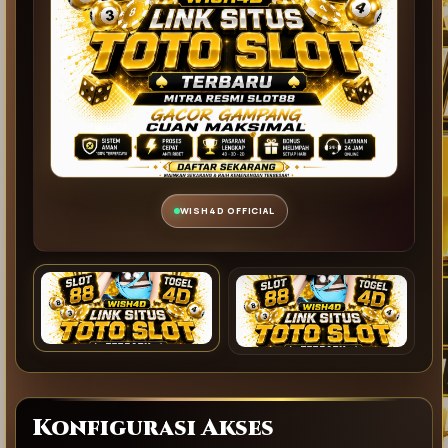
WISH4D OFFICIAL
Konfigurasi Akses