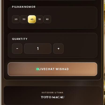
PILIHAN NOMOR
2D
3D
4D
5D
6D
QUANTITY
−
+
LIVECHAT WISH4D
KATEGORI UTAMA
TOTO MACAU