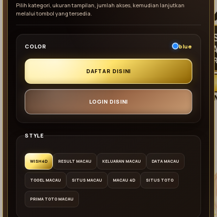
Pilih kategori, ukuran tampilan, jumlah akses, kemudian lanjutkan
melalui tombol yang tersedia.
COLOR
blue
DAFTAR DISINI
LOGIN DISINI
STYLE
WISH4D
RESULT MACAU
KELUARAN MACAU
DATA MACAU
TOGEL MACAU
SITUS MACAU
MACAU 4D
SITUS TOTO
PRIMA TOTO MACAU