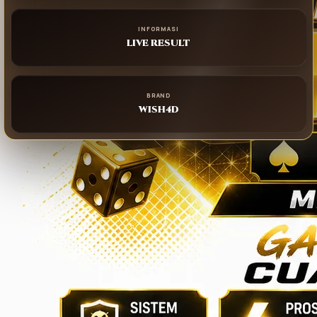
INFORMASI
LIVE RESULT
BRAND
WISH4D