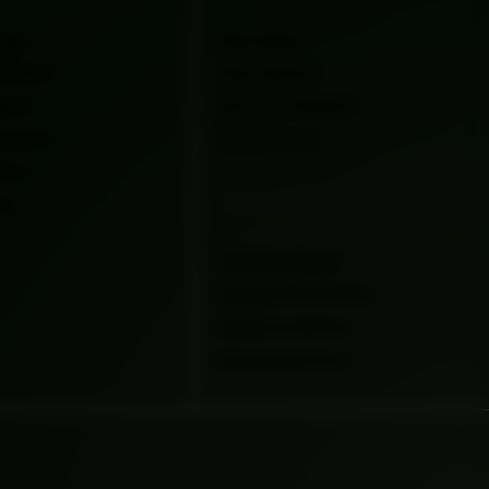
mber
Fitur Akses
un Baru
Fitur Pemula
word
Aturan & Kebijakan
ransaksi
Kontak Resmi
ikasi
About WISH4D
IP
Tentang WISH4D
Kenapa Pilih WISH4D
Partner & Affiliate
Brand & Identitas