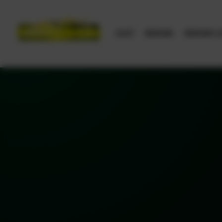
Skip
to
content
SLOT
WISH4D
WISH4D L