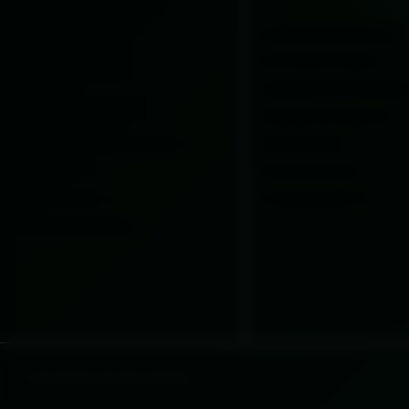
TOTO MACAU
Promo & Bonus Harian
DATA MACAU 4D
Turnamen & Event
WISH4D
Program VIP & Cashbac
LIVE DRAW MACAU
Metode Pembayaran
PREDIKSI MACAU HARI INI
Fitur Deposit
MACAU 4D
Fitur Withdraw
SYAIR MACAU
Program Referral
KELUARAN MACAU
© 2026 WISH4D. All rights reserved.