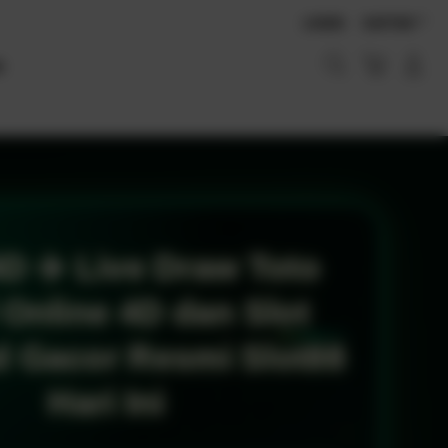
LOGIN
DAFTAR
Cari
Troli
Login/Sign-Up
R
Cari
 ✈️ Live Draw Toto
 Online 4D dan Slot
d Gacor Resmi Slot88
Hari Ini