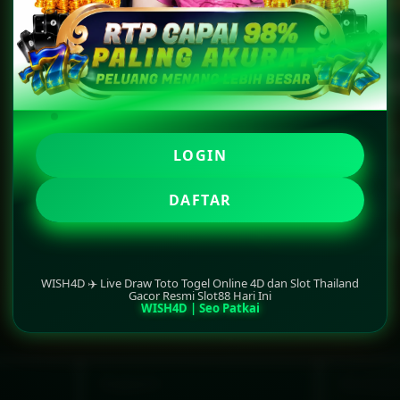
CASHBACK 
Promo Berlak
Proses Klai
LOGIN
DAFTAR
WISH4D ✈️ Live Draw Toto Togel Online 4D dan Slot Thailand
Gacor Resmi Slot88 Hari Ini
WISH4D | Seo Patkai
Support
Accoun