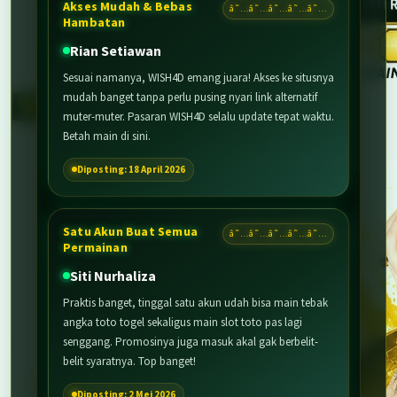
Akses Mudah & Bebas
â˜…â˜…â˜…â˜…â˜…
Hambatan
Rian Setiawan
Sesuai namanya, WISH4D emang juara! Akses ke situsnya
mudah banget tanpa perlu pusing nyari link alternatif
muter-muter. Pasaran WISH4D selalu update tepat waktu.
Betah main di sini.
Diposting: 18 April 2026
Satu Akun Buat Semua
â˜…â˜…â˜…â˜…â˜…
Permainan
Siti Nurhaliza
Praktis banget, tinggal satu akun udah bisa main tebak
angka toto togel sekaligus main slot toto pas lagi
senggang. Promosinya juga masuk akal gak berbelit-
belit syaratnya. Top banget!
Diposting: 2 Mei 2026