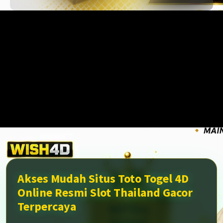
WISH4D merupakan link situs togel online 4d yang
sudah mengantongi lisensi resmi dari agency togel
online dunia, Dengan dilengkapi sistem engine toto
slot thailand gacor yang siap memberikan
kemenangan maxwin terbesar yang tidak bisa
dilupakan selama bermain.
Show More â†’
Akses Mudah Situs Toto Togel 4D
Online Resmi Slot Thailand Gacor
Terpercaya