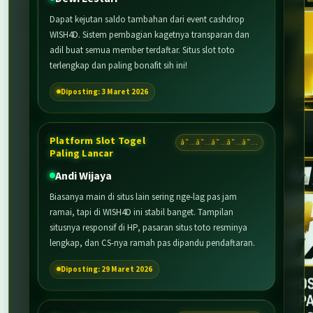
Dapat kejutan saldo tambahan dari event cashdrop
WISH4D. Sistem pembagian kagetnya transparan dan
adil buat semua member terdaftar. Situs slot toto
terlengkap dan paling bonafit sih ini!
Diposting: 3 Maret 2026
Platform Slot Togel
â˜…â˜…â˜…â˜…â˜…
Paling Lancar
Andi Wijaya
Biasanya main di situs lain sering nge-lag pas jam
ramai, tapi di WISH4D ini stabil banget. Tampilan
situsnya responsif di HP, pasaran situs toto resminya
lengkap, dan CS-nya ramah pas dipandu pendaftaran.
Diposting: 29 Maret 2026