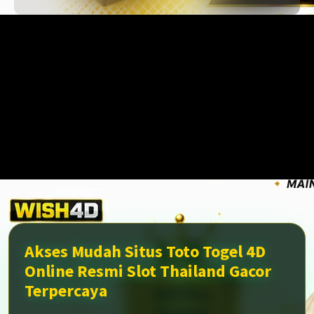
WISH4D merupakan link situs togel online 4d yang
sudah mengantongi lisensi resmi dari agency togel
online dunia, Dengan dilengkapi sistem engine toto
slot thailand gacor yang siap memberikan
kemenangan maxwin terbesar yang tidak bisa
dilupakan selama bermain.
Show More â†’
Akses Mudah Situs Toto Togel 4D
Online Resmi Slot Thailand Gacor
Terpercaya