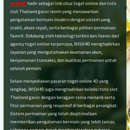
WISH4D
hadir sebagai link situs togel online dan toto
slot Thailand gacor resmi yang menawarkan
pengalaman bermain modern dengan sistem yang
stabil, akses cepat, serta berbagai pilihan permainan
favorit. Didukung oleh teknologi terkini dan lisensi dari
agency togel online terpercaya, WISH4D menghadirkan
layanan yang mengutamakan keamanan akun,
kenyamanan transaksi, dan kualitas permainan untuk
seluruh pemain.
Selain menyediakan pasaran togel online 4D yang
lengkap, WISH4D juga menghadirkan koleksi toto slot
Thailand gacor dengan beragam tema menarik serta
fitur permainan yang responsif di berbagai perangkat.
Sistem permainan yang telah dioptimalkan
memberikan pengalaman bermain yang lebih lancar,
sehingga pemain dapat menikmati setiap putaran