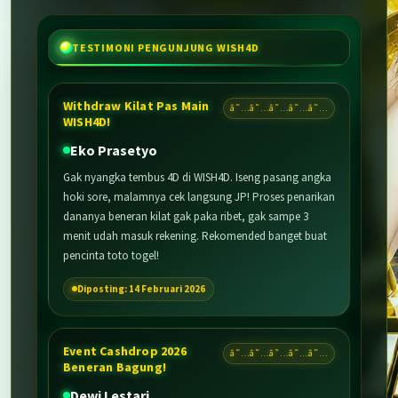
TESTIMONI PENGUNJUNG WISH4D
Withdraw Kilat Pas Main
â˜…â˜…â˜…â˜…â˜…
WISH4D!
Eko Prasetyo
Gak nyangka tembus 4D di WISH4D. Iseng pasang angka
hoki sore, malamnya cek langsung JP! Proses penarikan
dananya beneran kilat gak paka ribet, gak sampe 3
menit udah masuk rekening. Rekomended banget buat
pencinta toto togel!
Diposting: 14 Februari 2026
Event Cashdrop 2026
â˜…â˜…â˜…â˜…â˜…
Beneran Bagung!
Dewi Lestari