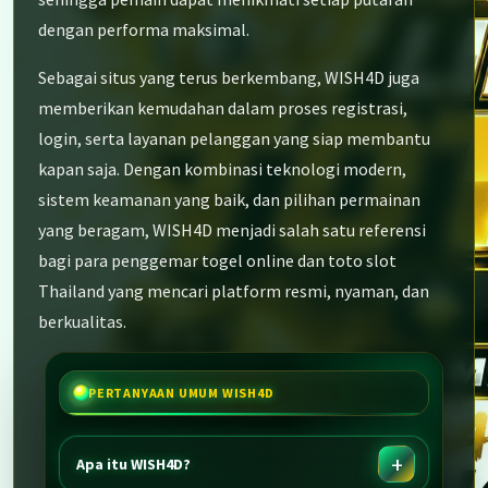
dengan performa maksimal.
Sebagai situs yang terus berkembang, WISH4D juga
memberikan kemudahan dalam proses registrasi,
login, serta layanan pelanggan yang siap membantu
kapan saja. Dengan kombinasi teknologi modern,
sistem keamanan yang baik, dan pilihan permainan
yang beragam, WISH4D menjadi salah satu referensi
bagi para penggemar togel online dan toto slot
Thailand yang mencari platform resmi, nyaman, dan
berkualitas.
PERTANYAAN UMUM WISH4D
Apa itu WISH4D?