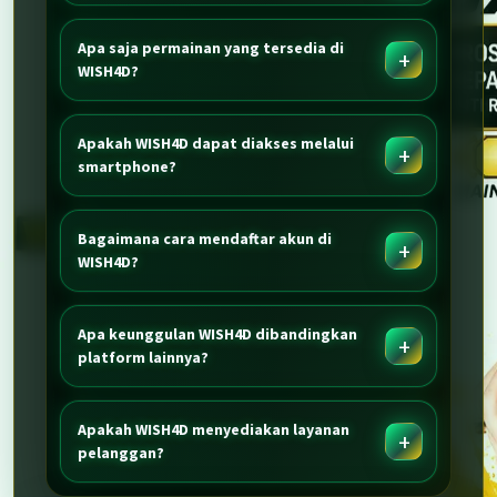
Apa saja permainan yang tersedia di
WISH4D?
Apakah WISH4D dapat diakses melalui
smartphone?
Bagaimana cara mendaftar akun di
WISH4D?
Apa keunggulan WISH4D dibandingkan
platform lainnya?
Apakah WISH4D menyediakan layanan
pelanggan?