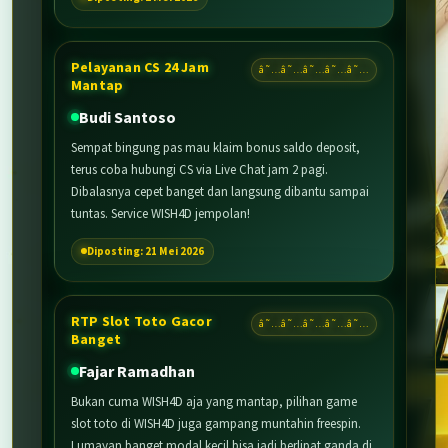
Pelayanan CS 24 Jam
â˜…â˜…â˜…â˜…â˜…
Mantap
Budi Santoso
Sempat bingung pas mau klaim bonus saldo deposit,
terus coba hubungi CS via Live Chat jam 2 pagi.
Dibalasnya cepet banget dan langsung dibantu sampai
tuntas. Service WISH4D jempolan!
Diposting: 21 Mei 2026
RTP Slot Toto Gacor
â˜…â˜…â˜…â˜…â˜…
Banget
Fajar Ramadhan
Bukan cuma WISH4D aja yang mantap, pilihan game
slot toto di WISH4D juga gampang muntahin freespin.
Lumayan banget modal kecil bisa jadi berlipat ganda di