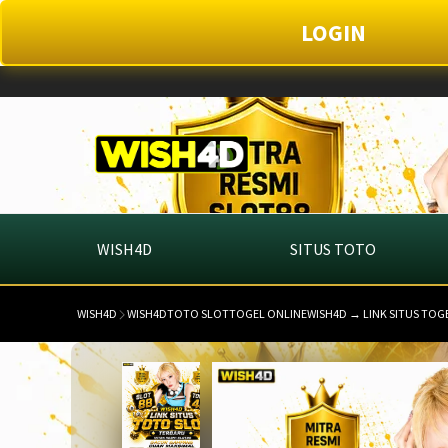
LOGIN
WISH4D
SITUS TOTO
WISH4D
WISH4D
TOTO SLOT
TOGEL ONLINE
WISH4D → LINK SITUS TOG