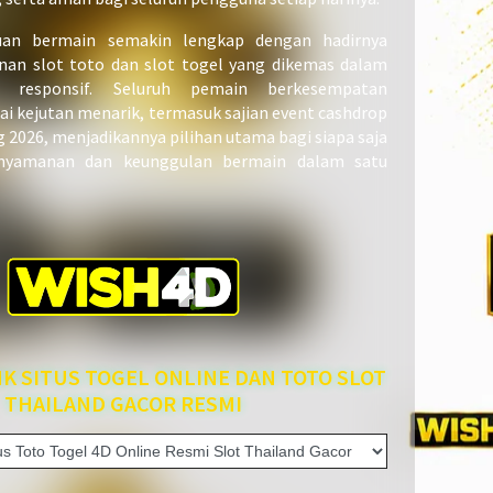
ruan bermain semakin lengkap dengan hadirnya
nan slot toto dan slot togel yang dikemas dalam
 responsif. Seluruh pemain berkesempatan
i kejutan menarik, termasuk sajian event cashdrop
 2026, menjadikannya pilihan utama bagi siapa saja
nyamanan dan keunggulan bermain dalam satu
K SITUS TOGEL ONLINE DAN TOTO SLOT
THAILAND GACOR RESMI