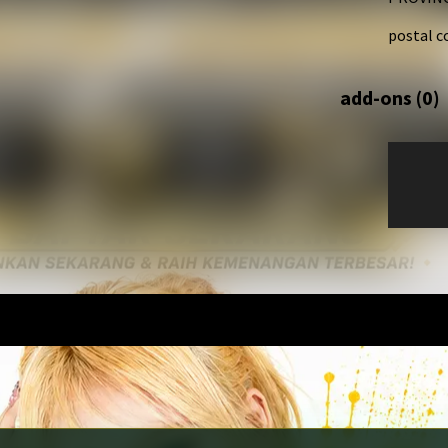
postal c
add-ons (0)