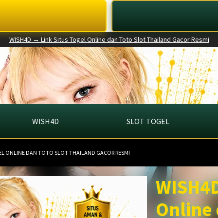
WISH4D → Link Situs Togel Online dan Toto Slot Thailand Gacor Resmi
WISH4D
SLOT TOGEL
EL ONLINE DAN TOTO SLOT THAILAND GACOR RESMI
WISH4D
Online 