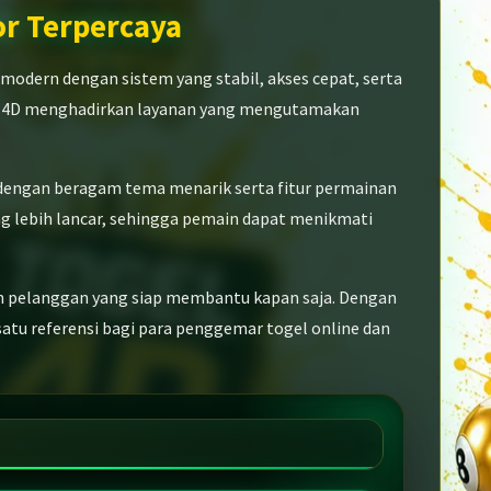
or Terpercaya
modern dengan sistem yang stabil, akses cepat, serta
, WISH4D menghadirkan layanan yang mengutamakan
 dengan beragam tema menarik serta fitur permainan
g lebih lancar, sehingga pemain dapat menikmati
an pelanggan yang siap membantu kapan saja. Dengan
atu referensi bagi para penggemar togel online dan