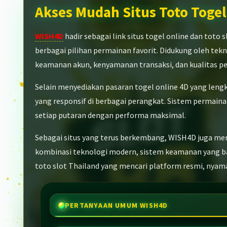
Akses Mudah Situs Toto Togel
WISH4D
hadir sebagai link situs togel online dan tot
berbagai pilihan permainan favorit. Didukung oleh tek
keamanan akun, kenyamanan transaksi, dan kualitas p
Selain menyediakan pasaran togel online 4D yang leng
yang responsif di berbagai perangkat. Sistem permai
setiap putaran dengan performa maksimal.
Sebagai situs yang terus berkembang, WISH4D juga me
kombinasi teknologi modern, sistem keamanan yang bai
toto slot Thailand yang mencari platform resmi, nyama
PERTANYAAN UMUM WISH4D