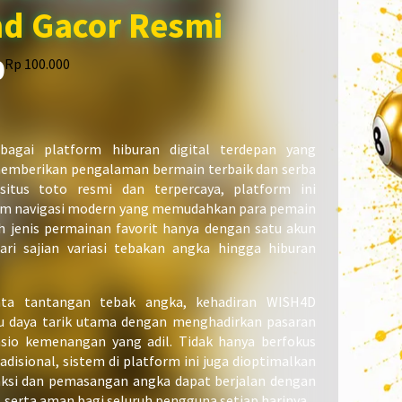
nd Gacor Resmi
0
Rp 100.000
l.regular_price
l.sale_price
bagai platform hiburan digital terdepan yang
memberikan pengalaman bermain terbaik dan serba
 situs toto resmi dan terpercaya, platform ini
em navigasi modern yang memudahkan para pemain
 jenis permainan favorit hanya dengan satu akun
dari sajian variasi tebakan angka hingga hiburan
nta tantangan tebak angka, kehadiran WISH4D
tu daya tarik utama dengan menghadirkan pasaran
asio kemenangan yang adil. Tidak hanya berfokus
adisional, sistem di platform ini juga dioptimalkan
aksi dan pemasangan angka dapat berjalan dengan
, serta aman bagi seluruh pengguna setiap harinya.