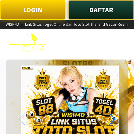
LOGIN
DAFTAR
WISH4D → Link Situs Togel Online dan Toto Slot Thailand Gacor Resmi