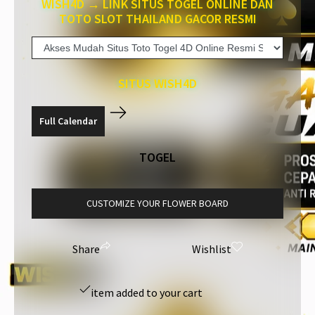
WISH4D → LINK SITUS TOGEL ONLINE DAN
TOTO SLOT THAILAND GACOR RESMI
SITUS WISH4D
TOGEL
CUSTOMIZE YOUR FLOWER BOARD
Share
Wishlist
item added to your cart