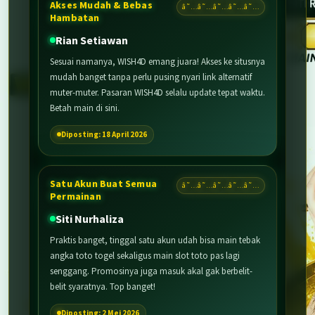
Akses Mudah & Bebas
â˜…â˜…â˜…â˜…â˜…
Hambatan
Rian Setiawan
Sesuai namanya, WISH4D emang juara! Akses ke situsnya
mudah banget tanpa perlu pusing nyari link alternatif
muter-muter. Pasaran WISH4D selalu update tepat waktu.
Betah main di sini.
Diposting: 18 April 2026
Satu Akun Buat Semua
â˜…â˜…â˜…â˜…â˜…
Permainan
Siti Nurhaliza
Praktis banget, tinggal satu akun udah bisa main tebak
angka toto togel sekaligus main slot toto pas lagi
senggang. Promosinya juga masuk akal gak berbelit-
belit syaratnya. Top banget!
Diposting: 2 Mei 2026