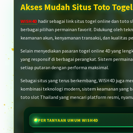
Akses Mudah Situs Toto Togel
WISH4D
hadir sebagai link situs togel online dan tot
berbagai pilihan permainan favorit. Didukung oleh tek
keamanan akun, kenyamanan transaksi, dan kualitas p
Selain menyediakan pasaran togel online 4D yang leng
yang responsif di berbagai perangkat. Sistem permai
setiap putaran dengan performa maksimal.
Sebagai situs yang terus berkembang, WISH4D juga me
kombinasi teknologi modern, sistem keamanan yang bai
toto slot Thailand yang mencari platform resmi, nyama
PERTANYAAN UMUM WISH4D