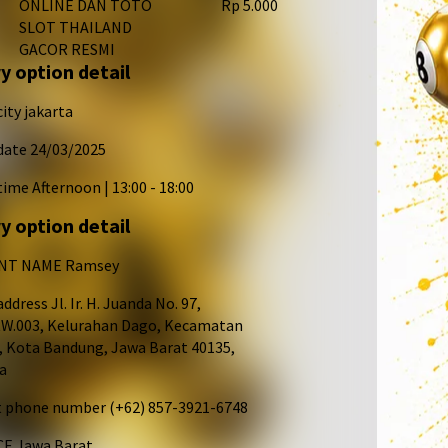
ONLINE DAN TOTO
Rp 5.000
SLOT THAILAND
GACOR RESMI
ry option detail
city
jakarta
 date
24/03/2025
 time
Afternoon | 13:00 - 18:00
ry option detail
ENT NAME
Ramsey
 address
Jl. Ir. H. Juanda No. 97,
RW.003, Kelurahan Dago, Kecamatan
 Kota Bandung, Jawa Barat 40135,
a
nt phone number
(+62) 857-3921-6748
CE
Jawa Barat