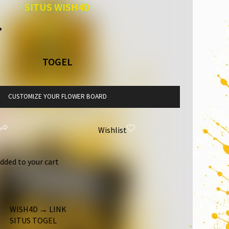
SITUS WISH4D
TOGEL
CUSTOMIZE YOUR FLOWER BOARD
Wishlist
dded to your cart
WISH4D → LINK
SITUS TOGEL