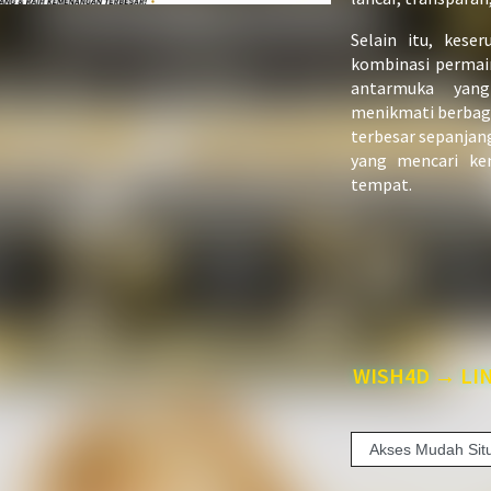
Selain itu, kese
kombinasi permai
antarmuka yang
menikmati berbaga
terbesar sepanjang
yang mencari ke
tempat.
WISH4D → LIN