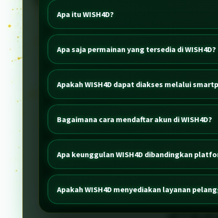
Apa itu WISH4D?
Apa saja permainan yang tersedia di WISH4D?
Apakah WISH4D dapat diakses melalui smart
Bagaimana cara mendaftar akun di WISH4D?
Apa keunggulan WISH4D dibandingkan platfo
Apakah WISH4D menyediakan layanan pelan