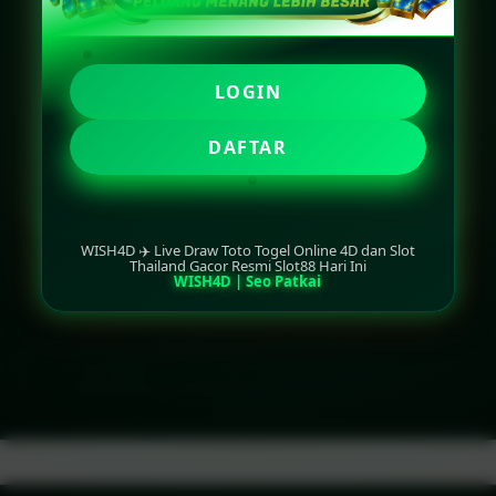
LOGIN
LOGIN
DAFTAR
DAFTAR
WISH4D ✈️ Live Draw Toto Togel Online 4D dan Slot
Thailand Gacor Resmi Slot88 Hari Ini
WISH4D | Seo Patkai
Layer Popup Close
SLOT
>
SLOT GACOR
>
SITUS SLOT GACOR
Buka
Footer Navigation