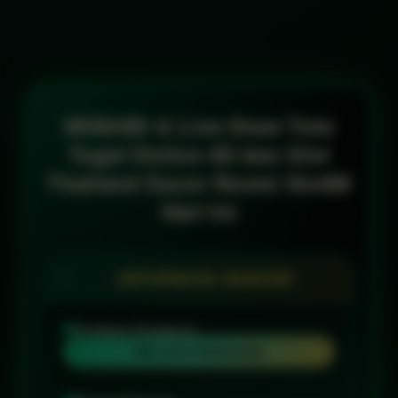
WISH4D ✈️ Live Draw Toto
Togel Online 4D dan Slot
Thailand Gacor Resmi Slot88
Hari Ini
INFORMASI WISH4D
Penilaian Pengguna
888 JUTA PENGGUNA