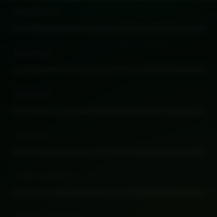
Products
Buka
Services
Buka
Support
Buka
Account
Buka
Information
Buka
About WISH4D