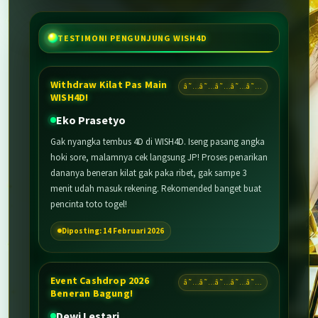
TESTIMONI PENGUNJUNG WISH4D
Withdraw Kilat Pas Main
â˜…â˜…â˜…â˜…â˜…
WISH4D!
Eko Prasetyo
Gak nyangka tembus 4D di WISH4D. Iseng pasang angka
hoki sore, malamnya cek langsung JP! Proses penarikan
dananya beneran kilat gak paka ribet, gak sampe 3
menit udah masuk rekening. Rekomended banget buat
pencinta toto togel!
Diposting: 14 Februari 2026
Event Cashdrop 2026
â˜…â˜…â˜…â˜…â˜…
Beneran Bagung!
Dewi Lestari