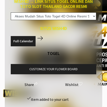
WISH4D → LINK SITUS TOGEL ONLINE DAN
TOTO SLOT THAILAND GACOR RESMI
SITUS WISH4D
TOGEL
CUSTOMIZE YOUR FLOWER BOARD
Share
Wishlist
item added to your cart