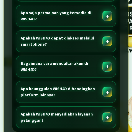
Apa saja permainan yang tersedia di
WISH4D?
Apakah WISH4D dapat diakses melalui
smartphone?
Bagaimana cara mendaftar akun di
WISH4D?
Apa keunggulan WISH4D dibandingkan
platform lainnya?
Apakah WISH4D menyediakan layanan
pelanggan?