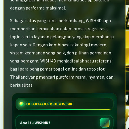
dengan performa maksimal.
Sebagai situs yang terus berkembang, WISH4D juga
memberikan kemudahan dalam proses registrasi,
login, serta layanan pelanggan yang siap membantu
kapan saja. Dengan kombinasi teknologi modern,
sistem keamanan yang baik, dan pilihan permainan
yang beragam, WISH4D menjadi salah satu referensi
bagi para penggemar togel online dan toto slot
Thailand yang mencari platform resmi, nyaman, dan
berkualitas.
PERTANYAAN UMUM WISH4D
Apa itu WISH4D?