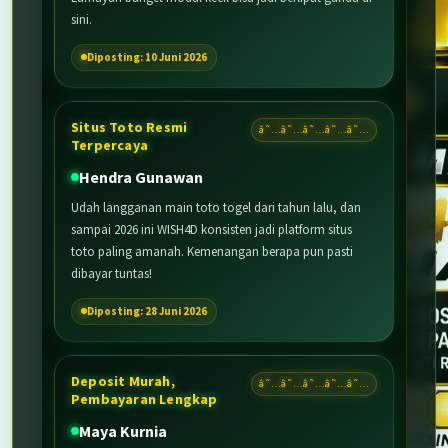
sini.
Diposting: 10 Juni 2026
Situs Toto Resmi
â˜…â˜…â˜…â˜…â˜…
Terpercaya
Hendra Gunawan
Udah langganan main toto togel dari tahun lalu, dan
sampai 2026 ini WISH4D konsisten jadi platform situs
toto paling amanah. Kemenangan berapa pun pasti
dibayar tuntas!
Diposting: 28 Juni 2026
Deposit Murah,
â˜…â˜…â˜…â˜…â˜…
Pembayaran Lengkap
Maya Kurnia